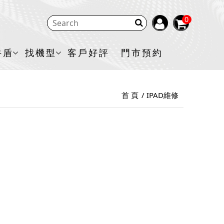
0
牛盾
找機型
客戶好評
門市預約
首 頁
IPAD維修