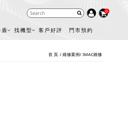
0
牛盾
找機型
客戶好評
門市預約
首 頁
維修案例
IMAC維修