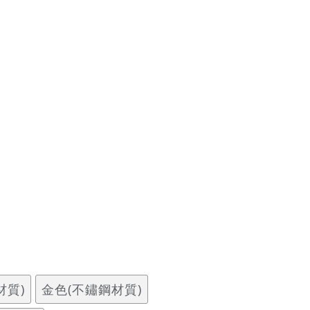
材質)
金色(不鏽鋼材質)