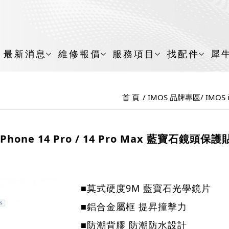
最新消息
維修報價
服務項目
找配件
犀
首 頁
IMOS 品牌專區
IMOS 
iPhone 14 Pro / 14 Pro Max 藍寶石鏡頭保護
■莫式硬度9M 藍寶石光學鏡片
■鋁合金屬框 提昇撞擊力
■防潮背膠 防潮防水設計