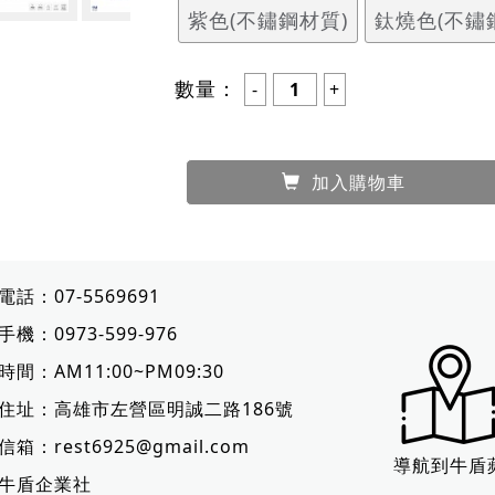
紫色(不鏽鋼材質)
鈦燒色(不鏽
數量：
加入購物車
電話：
07-5569691
手機：
0973-599-976
時間：AM11:00~PM09:30
住址：
高雄市左營區明誠二路186號
信箱：
rest6925@gmail.com
導航到牛盾
牛盾企業社