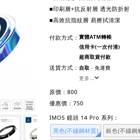
■印刷層+抗反射層 透光防折射
■高效抗指紋層 易擦拭清潔
實體ATM轉帳
付款方式：
信用卡(一次付清)
超商取貨付款
送貨方式：
- 免運費
自取
更多...
原價：
800
優惠價：
750
IMOS 鏡頭 14 Pro 系列：
黑色(不鏽鋼材質)
銀色(不鏽鋼