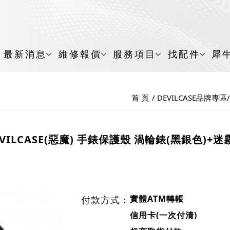
最新消息
維修報價
服務項目
找配件
犀
首 頁
DEVILCASE品牌專區
EVILCASE(惡魔) 手錶保護殼 渦輪錶(黑銀色)+迷
實體ATM轉帳
付款方式：
信用卡(一次付清)