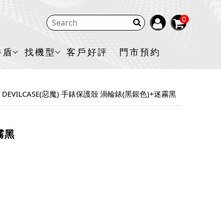
0
牛盾
找機型
客戶好評
門市預約
DEVILCASE(惡魔) 手錶保護殼 渦輪錶(黑銀色)+迷霧黑
霧黑