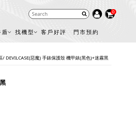
0
牛盾
找機型
客戶好評
門市預約
區
DEVILCASE(惡魔) 手錶保護殼 機甲錶(黑色)+迷霧黑
霧黑