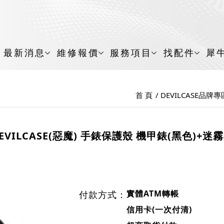
最新消息
維修報價
服務項目
找配件
犀
首 頁
DEVILCASE品牌專
EVILCASE(惡魔) 手錶保護殼 機甲錶(黑色)+迷
實體ATM轉帳
付款方式：
信用卡(一次付清)