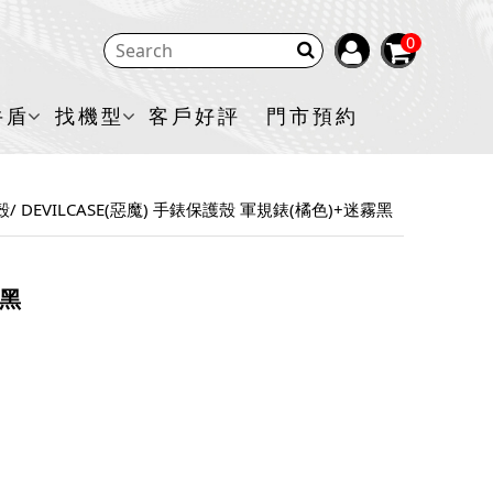
0
牛盾
找機型
客戶好評
門市預約
護殼
DEVILCASE(惡魔) 手錶保護殼 軍規錶(橘色)+迷霧黑
霧黑