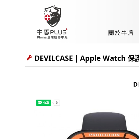
關於牛盾
DEVILCASE｜Apple Watch 
D