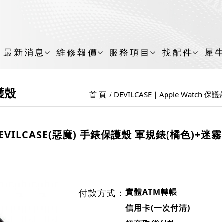
最新消息
維修報價
服務項目
找配件
犀
保護殼
首 頁
DEVILCASE｜Apple Watch 保
EVILCASE(惡魔) 手錶保護殼 軍規錶(橘色)+迷
實體ATM轉帳
付款方式：
信用卡(一次付清)