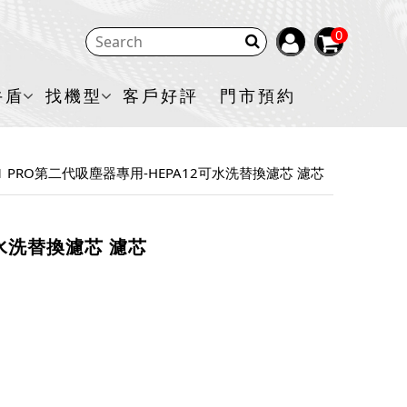
0
牛盾
找機型
客戶好評
門市預約
UV-V1 PRO第二代吸塵器專用-HEPA12可水洗替換濾芯 濾芯
2可水洗替換濾芯 濾芯