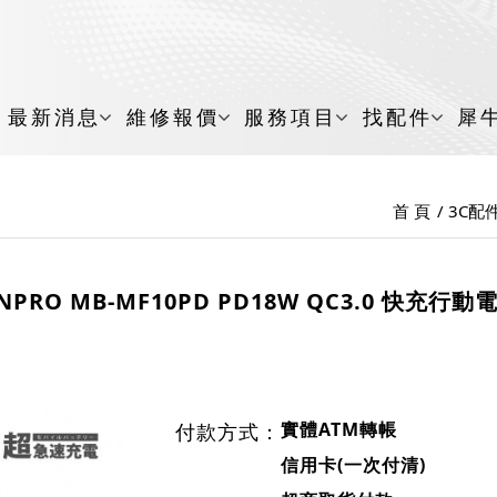
最新消息
維修報價
服務項目
找配件
犀
首 頁
3C配
NPRO MB-MF10PD PD18W QC3.0 快充行動
實體ATM轉帳
付款方式：
信用卡(一次付清)