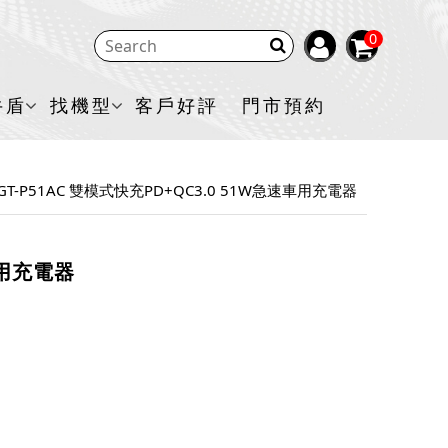
0
牛盾
找機型
客戶好評
門市預約
 GT-P51AC 雙模式快充PD+QC3.0 51W急速車用充電器
車用充電器