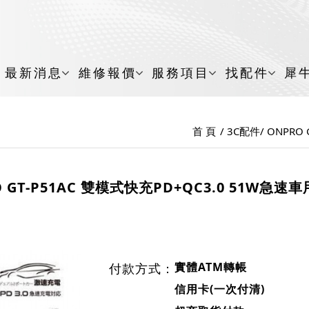
最新消息
維修報價
服務項目
找配件
犀
首 頁
3C配件
ONPRO
O GT-P51AC 雙模式快充PD+QC3.0 51W急速
實體ATM轉帳
付款方式：
信用卡(一次付清)