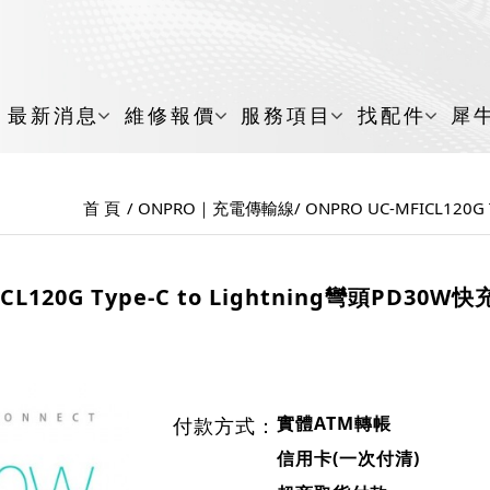
最新消息
維修報價
服務項目
找配件
犀
首 頁
ONPRO｜充電傳輸線
ONPRO UC-MFICL120
ICL120G Type-C to Lightning彎頭PD30
實體ATM轉帳
付款方式：
信用卡(一次付清)