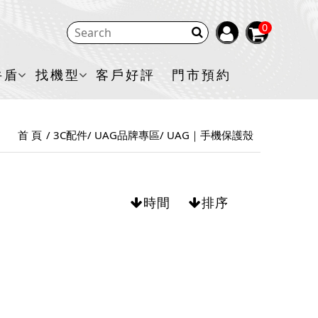
0
牛盾
找機型
客戶好評
門市預約
首 頁
3C配件
UAG品牌專區
UAG｜手機保護殼
時間
排序