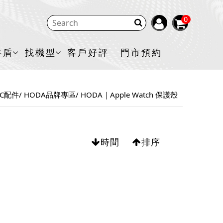
0
牛盾
找機型
客戶好評
門市預約
3C配件
HODA品牌專區
HODA｜Apple Watch 保護殼
時間
排序