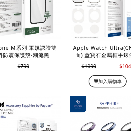
hone Ｍ系列 軍規認證雙
Apple Watch Ultra(
料防震保護殼-潮流黑
面) 藍寶石金屬框手錶
貼
$790
$1090
$104
加入購物車