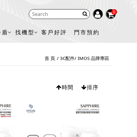
0
牛盾
找機型
客戶好評
門市預約
首 頁
3C配件
IMOS 品牌專區
時間
排序