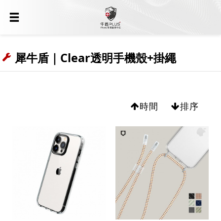
犀牛盾｜Clear透明手機殼+掛繩
時間
排序